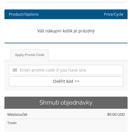
Product/Options
Price/Cycle
Váš nákupní košík je prázdný
Apply Promo Code
Ověřit kód >>
Shrnutí objednávky
Mezisoučet
$0.00 USD
Totals