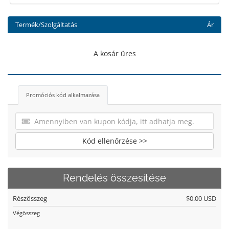
Termék/Szolgáltatás
Ár
A kosár üres
Promóciós kód alkalmazása
Kód ellenőrzése >>
Rendelés összesítése
Részösszeg
$0.00 USD
Végösszeg