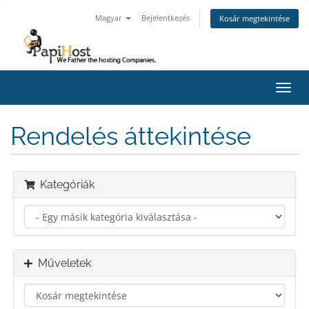
Magyar
Bejelentkezés
Kosár megtekintése
Váltá
a
navig
Rendelés áttekintése
Kategóriák
Műveletek